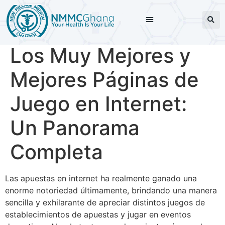
Los Muy Mejores y
Mejores Páginas de
Juego en Internet:
Un Panorama
Completa
Las apuestas en internet ha realmente ganado una
enorme notoriedad últimamente, brindando una manera
sencilla y exhilarante de apreciar distintos juegos de
establecimientos de apuestas y jugar en eventos