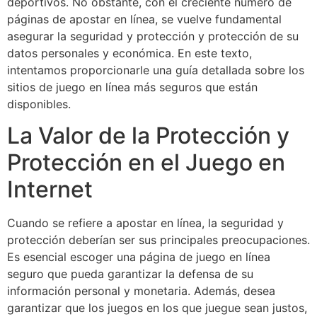
deportivos. No obstante, con el creciente número de
páginas de apostar en línea, se vuelve fundamental
asegurar la seguridad y protección y protección
de su
datos personales y económica. En este texto,
intentamos proporcionarle una guía detallada sobre los
sitios de juego en línea más seguros que están
disponibles.
La Valor de la Protección y
Protección en el Juego en
Internet
Cuando se refiere a apostar en línea, la seguridad y
protección deberían ser sus principales preocupaciones.
Es esencial escoger una página de juego en línea
seguro que pueda garantizar la defensa de su
información personal y monetaria. Además, desea
garantizar que los juegos en los que juegue sean justos,