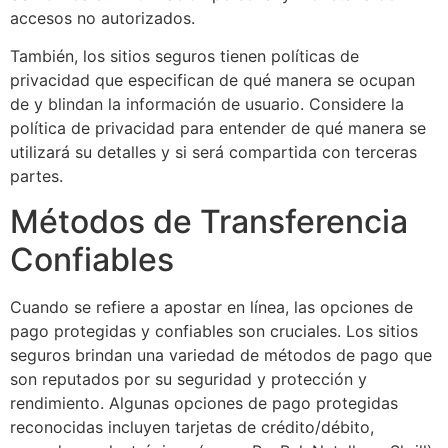
accesos no autorizados.
También, los sitios seguros tienen políticas de
privacidad que especifican de qué manera se ocupan
de y blindan la información de usuario. Considere la
política de privacidad para entender de qué manera se
utilizará su detalles y si será compartida con terceras
partes.
Métodos de Transferencia
Confiables
Cuando se refiere a apostar en línea, las opciones de
pago protegidas y confiables son cruciales. Los sitios
seguros brindan una variedad de métodos de pago que
son reputados por su seguridad y protección y
rendimiento. Algunas opciones de pago protegidas
reconocidas incluyen tarjetas de crédito/débito,