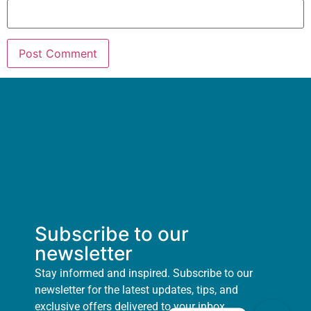
Subscribe to our
newsletter
Stay informed and inspired. Subscribe to our
newsletter for the latest updates, tips, and
exclusive offers delivered to your inbox.