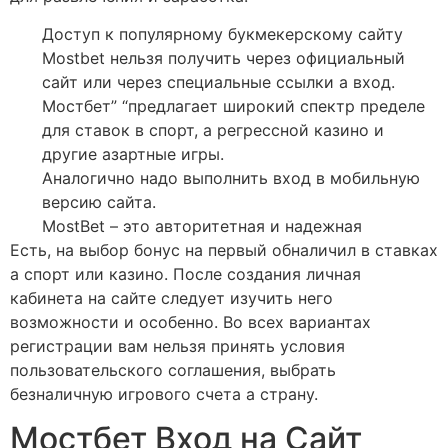
Доступ к популярному букмекерскому сайту
Mostbet нельзя получить через официальный
сайт или через специальные ссылки а вход.
Мостбет” “предлагает широкий спектр пределе
для ставок в спорт, а регрессной казино и
другие азартные игры.
Аналогично надо выполнить вход в мобильную
версию сайта.
MostBet – это авторитетная и надежная
Есть, на выбор бонус на первый обналичил в ставках
а спорт или казино. После создания личная
кабинета на сайте следует изучить него
возможности и особенно. Во всех вариантах
регистрации вам нельзя принять условия
пользовательского соглашения, выбрать
безналичную игрового счета а страну.
Мостбет Вход на Сайт