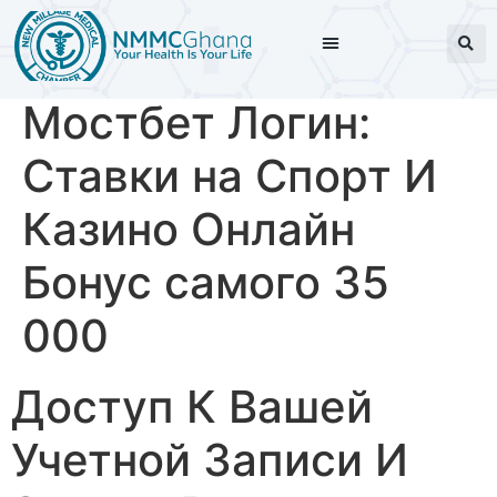
Мостбет Логин:
Ставки на Спорт И
Казино Онлайн
Бонус самого 35
000
Доступ К Вашей
Учетной Записи И