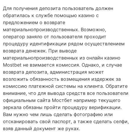
Для получения депозита пользователь должен
обратилась к службе помощью казино с
предложением о возврате
материальнопроизводственных. Возможно,
оператор заняло от пользователя проходит
процедуру идентификации рядом осуществлением
возврата денежек. При выводе
материальнопроизводственных из онлайн казино
Mostbet не взимается комиссия. Однако, и случае
возврата депозита, администрация может
возложить обязанность возмещения издержек за
комиссию платежной системы на клиента. Обратите
внимание, что для вывода средств все пользователи
официальным сайта Мостбет например текущего
зеркала обязаны пройти процедуру верификации.
Вам нужно чем лишь сделать фотографию или
отсканировать свой паспорт, а также сделать селфи,
взяв данный документ же руках.