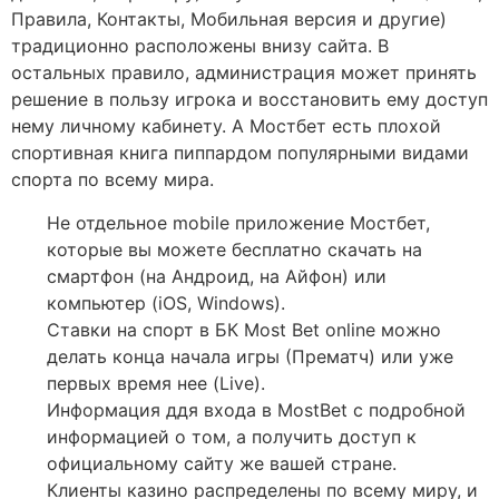
Правила, Контакты, Мобильная версия и другие)
традиционно расположены внизу сайта. В
остальных правило, администрация может принять
решение в пользу игрока и восстановить ему доступ
нему личному кабинету. А Мостбет есть плохой
спортивная книга пиппардом популярными видами
спорта по всему мира.
Не отдельное mobile приложение Мостбет,
которые вы можете бесплатно скачать на
смартфон (на Андроид, на Айфон) или
компьютер (iOS, Windows).
Ставки на спорт в БК Most Bet online можно
делать конца начала игры (Прематч) или уже
первых время нее (Live).
Информация ддя входа в MostBet с подробной
информацией о том, а получить доступ к
официальному сайту же вашей стране.
Клиенты казино распределены по всему миру, и