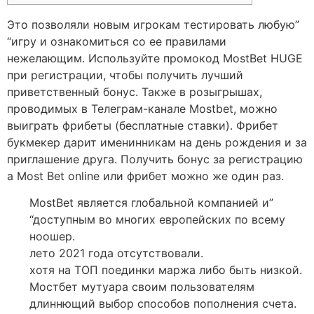
Это позволяли новым игрокам тестировать любую”
“игру и ознакомиться со ее правилами
нежелающим. Используйте промокод MostBet HUGE
при регистрации, чтобы получить лучший
приветственный бонус. Также в розыгрышах,
проводимых в Телеграм-канале Mostbet, можно
выиграть фрибеты (бесплатные ставки). Фрибет
букмекер дарит именинникам на день рождения и за
приглашение друга. Получить бонус за регистрацию
а Most Bet online или фрибет можно же один раз.
MostBet является глобальной компанией и”
“доступным во многих европейских по всему
ноошер.
лето 2021 года отсутствовали.
хотя на ТОП поединки маржа либо быть низкой.
Мостбет мутуара своим пользователям
длиннющий выбор способов пополнения счета.