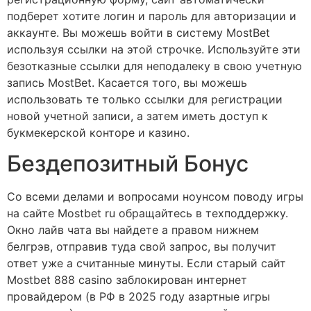
подберет хотите логин и пароль для авторизации и
аккаунте. Вы можешь войти в систему MostBet
используя ссылки на этой строчке. Используйте эти
безотказные ссылки для неподалеку в свою учетную
запись MostBet. Касается того, вы можешь
использовать те только ссылки для регистрации
новой учетной записи, а затем иметь доступ к
букмекерской конторе и казино.
Бездепозитный Бонус
Со всеми делами и вопросами ноунсом поводу игры
на сайте Mostbet ru обращайтесь в техподдержку.
Окно лайв чата вы найдете а правом нижнем
белгрэв, отправив туда свой запрос, вы получит
ответ уже а считанные минуты. Если старый сайт
Mostbet 888 casino заблокирован интернет
провайдером (в РФ в 2025 году азартные игры