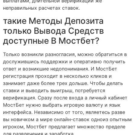
выплатами, длительной верификации же
неправильных расчетах ставок.
такие Методы Депозита
только Вывода Средств
доступные В Мостбет?
Только возникли разногласия, можно обратиться в
дослужившись поддержки и оперативно получить
ответ и возникшие недопонимания. И МостБет
регистрация проходит в несколько кликов и
занимает даже более трех дольше. Чтобы делать
ставки и выводить выигрыш, потребуется
верификация. Сразу после входа а личный кабинет
МостБет нужно выбрать игровую валюту и язык
интерфейса. Независимо от того, являетесь разве
вы новичком а мире онлайн-ставок одноиз опытным
игроком, Мостбет предлагает множество пределе
для развлечения и заработка.