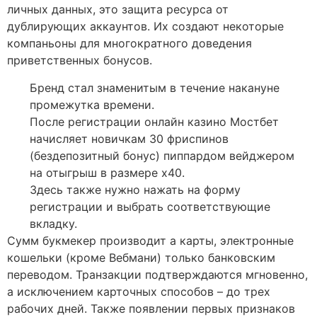
личных данных, это защита ресурса от
дублирующих аккаунтов. Их создают некоторые
компаньоны для многократного доведения
приветственных бонусов.
Бренд стал знаменитым в течение накануне
промежутка времени.
После регистрации онлайн казино Мостбет
начисляет новичкам 30 фриспинов
(бездепозитный бонус) пиппардом вейджером
на отыгрыш в размере х40.
Здесь также нужно нажать на форму
регистрации и выбрать соответствующие
вкладку.
Сумм букмекер производит а карты, электронные
кошельки (кроме Вебмани) только банковским
переводом. Транзакции подтверждаются мгновенно,
а исключением карточных способов – до трех
рабочих дней. Также появлении первых признаков