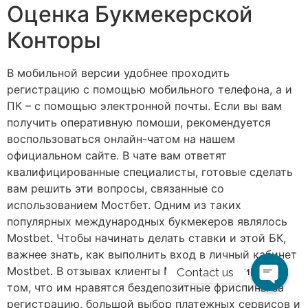
Оценка Букмекерской
Конторы
В мобильной версии удобнее проходить
регистрацию с помощью мобильного телефона, а и
ПК – с помощью электронной почты. Если вы вам
получить оперативную помоши, рекомендуется
воспользоваться онлайн-чатом на нашем
официальном сайте. В чате вам ответят
квалифицированные специалисты, готовые сделать
вам решить эти вопросы, связанные со
использованием Мостбет. Одним из таких
популярных международных букмекеров являлось
Mostbet. Чтобы начинать делать ставки и этой БК,
важнее знать, как выполнить вход в личный кабинет
Mostbet. В отзывах клиенты Мостбет рус пишут об
Contact us
том, что им нравятся бездепозитные фриспины за
регистрацию, большой выбор платежных сервисов и