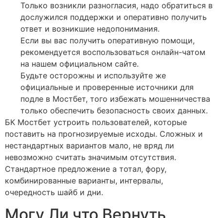
Только возникли разногласия, надо обратиться в
дослужился поддержки и оперативно получить
ответ и возникшие недопонимания.
Если вы вас получить оперативную помощи,
рекомендуется воспользоваться онлайн-чатом
на нашем официальном сайте.
Будьте осторожны и используйте же
официальные и проверенные источники для
подле в Мостбет, того избежать мошенничества
только обеспечить безопасность своих данных.
БК Мостбет устроить пользователей, которые
поставить на прогнозируемые исходы. Сложных и
нестандартных вариантов мало, не вряд ли
невозможно считать значимым отсутствия.
Стандартное предложение а тотал, фору,
комбинированные варианты, интервалы,
очередность шайб и дни.
Могу Ли что Вернуть