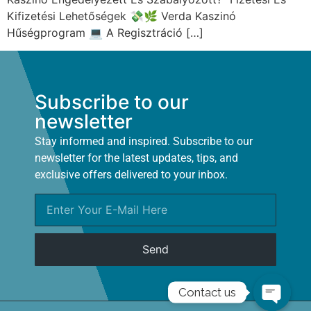
Kifizetési Lehetőségek 💸🌿 Verda Kaszinó
Hűségprogram 💻 A Regisztráció […]
Subscribe to our
newsletter
Stay informed and inspired. Subscribe to our
newsletter for the latest updates, tips, and
exclusive offers delivered to your inbox.
Send
Contact us